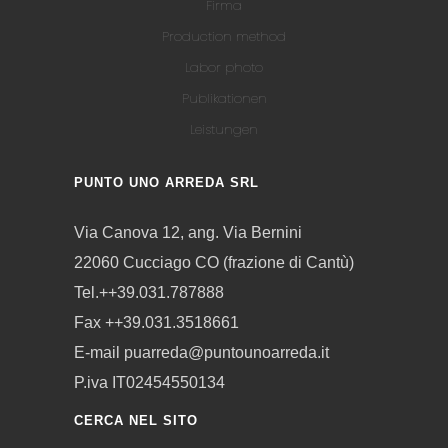
Firma
Production method
Labor photo
Publikationen
Leistungen
PUNTO UNO ARREDA SRL
Via Canova 12, ang. Via Bernini
22060 Cucciago CO (frazione di Cantù)
Tel.++39.031.787888
Fax ++39.031.3518661
E-mail puarreda@puntounoarreda.it
P.iva IT02454550134
CERCA NEL SITO