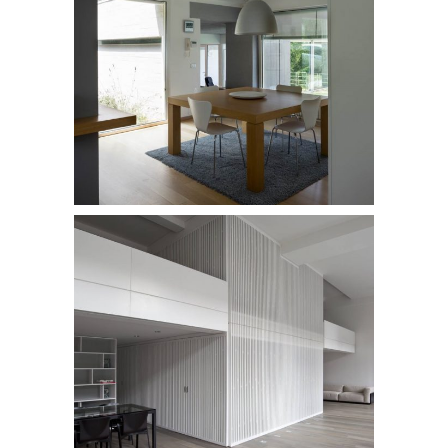
Appartamento Casale Monferrato
prog.1
/
APPARTAMENTI
Appartamento New York
/
APPARTAMENTI