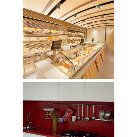
Negozio a Parigi
/
NEGOZI
Appartamento Milano prog.3
APPARTAMENTI