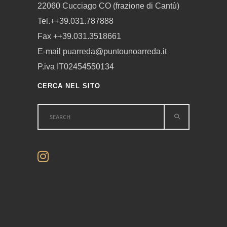
22060 Cucciago CO (frazione di Cantù)
Tel.++39.031.787888
Fax ++39.031.3518661
E-mail puarreda@puntounoarreda.it
P.iva IT02454550134
CERCA NEL SITO
Search
for: