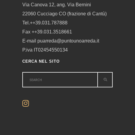
Via Canova 12, ang. Via Bernini
22060 Cucciago CO (frazione di Cantù)
Tel.++39.031.787888
Fax ++39.031.3518661
E-mail puarreda@puntounoarreda.it
P.iva IT02454550134
CERCA NEL SITO
Search
for: