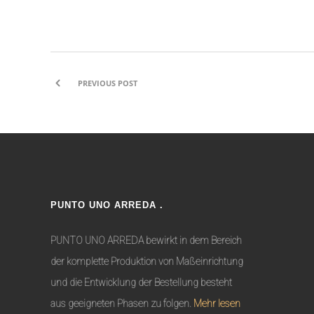
PREVIOUS POST
PUNTO UNO ARREDA .
PUNTO UNO ARREDA bewirkt in dem Bereich
der komplette Produktion von Maßeinrichtung
und die Entwicklung der Bestellung besteht
aus geeigneten Phasen zu folgen.
Mehr lesen