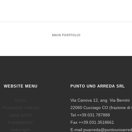
MAIN PORTFOLIO
WEBSITE MENU
PUNTO UNO ARREDA SRL
Firma
Via Canova 12, ang. Via Bernini
Production method
22060 Cucciago CO (frazione di
Labor photo
Tel.++39.031.787888
Publikationen
Fax ++39.031.3518661
Leistungen
E-mail puarreda@puntounoarreda